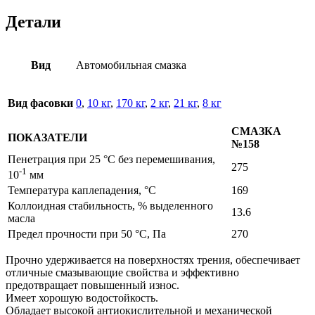
Детали
Вид
Автомобильная смазка
Вид фасовки
0
,
10 кг
,
170 кг
,
2 кг
,
21 кг
,
8 кг
СМАЗКА
ПОКАЗАТЕЛИ
№158
Пенетрация при 25 °С без перемешивания,
275
-1
10
мм
Температура каплепадения, °С
169
Коллоидная стабильность, % выделенного
13.6
масла
Предел прочности при 50 °С, Па
270
Прочно удерживается на поверхностях трения, обеспечивает
отличные смазывающие свойства и эффективно
предотвращает повышенный износ.
Имеет хорошую водостойкость.
Обладает высокой антиокислительной и механической