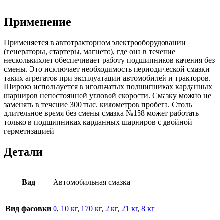
Применение
Применяется в автотракторном электрооборудовании
(генераторы, стартеры, магнето), где она в течение
несколькихлет обеспечивает работу подшипников качения без
смены. Это исключает необходимость периодической смазки
таких агрегатов при эксплуатации автомобилей и тракторов.
Широко используется в игольчатых подшипниках карданных
шарниров непостоянной угловой скорости. Смазку можно не
заменять в течение 300 тыс. километров пробега. Столь
длительное время без смены смазка №158 может работать
только в подшипниках карданных шарниров с двойной
герметизацией.
Детали
Вид
Автомобильная смазка
Вид фасовки
0
,
10 кг
,
170 кг
,
2 кг
,
21 кг
,
8 кг