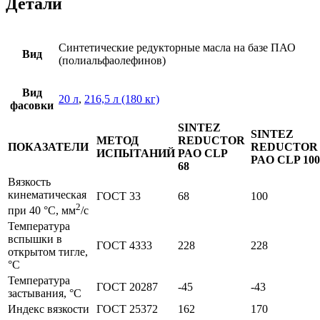
Детали
Синтетические редукторные масла на базе ПАО
Вид
(полиальфаолефинов)
Вид
20 л
,
216,5 л (180 кг)
фасовки
SINTEZ
SINTEZ
МЕТОД
REDUCTOR
ПОКАЗАТЕЛИ
REDUCTO
ИСПЫТАНИЙ
PAO CLP
PAO CLP 100
68
Вязкость
кинематическая
ГОСТ 33
68
100
2
при 40 °С, мм
/с
Температура
вспышки в
ГОСТ 4333
228
228
открытом тигле,
°С
Температура
ГОСТ 20287
-45
-43
застывания, °С
Индекс вязкости
ГОСТ 25372
162
170