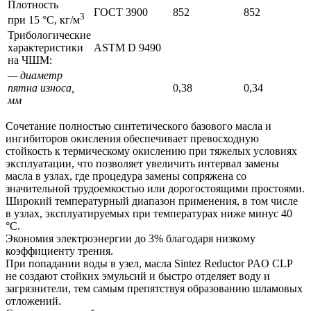
Плотность
ГОСТ 3900
852
852
3
при 15 °С, кг/м
Трибологические
характеристики
ASTM D 9490
на ЧШМ:
— диаметр
пятна износа,
0,38
0,34
мм
Сочетание полностью синтетического базового масла и
ингибиторов окисления обеспечивает превосходную
стойкость к термическому окислению при тяжелых условиях
эксплуатации, что позволяет увеличить интервал замены
масла в узлах, где процедура замены сопряжена со
значительной трудоемкостью или дорогостоящими простоями.
Широкий температурный диапазон применения, в том числе
в узлах, эксплуатируемых при температурах ниже минус 40
°С.
Экономия электроэнергии до 3% благодаря низкому
коэффициенту трения.
При попадании воды в узел, масла Sintez Reductor PAO CLP
не создают стойких эмульсий и быстро отделяет воду и
загрязнители, тем самым препятствуя образованию шламовых
отложений.